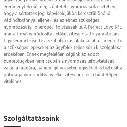
eredménytelenül megszüntetett nyomozások esetében,
hogy a sértettek jogi képviselőjükön keresztül önálló
vádindítvánnyal éljenek, és az ehhez szükséges
nyomozást is „önerőből” folytassák le. A Perfect Loyd Kft.
már a törvénymódosítás előkészítése óta folyamatosan
figyelemmel kísérte a szabályozás alakulását, és megtette
a szükséges lépéseket az ügyfelek teljes körű kiszolgálása
érdekében. Ennek megfelelően cégünk az adott
büntetőügyben nem csupán a nyomozás lefolytatását
vállalja magára, hanem igény esetén ügyvédet is biztosít a
pótmagánvád-indítvány elkészítéséhez, és a büntetőper
viteléhez.
Szolgáltatásaink