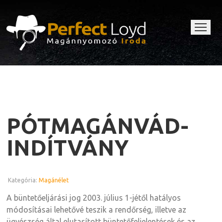
PÓTMAGÁNVÁD-
INDÍTVÁNY
Kategória:
Magánélet
A büntetőeljárási jog 2003. július 1-jétől hatályos
módosításai lehetővé teszik a rendőrség, illetve az
ügyészség által elutasított büntetőfeljelentések és az