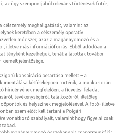
ti, az ügy szempontjából releváns történések fotó-,
a célszemély meghallgatását, valamint az
elynek keretében a célszemély operatív
n közvetlen módszer, azaz a magánnyomozó és a
or, illetve más információforrás. Ebből adódóan a
t tényként kezelhetjük, tehát a látottak további
 kiemelt jelentősége.
szigorú konspiráció betartása mellett – a
okumentálása kétféleképpen történik, a munka során
zó hírigényének megfelelően, a figyelési feladat
ról, tevékenységéről, találkozóiról, illetőleg
 időpontok és helyszínek megjelölésével. A fotó- illetve
nban szem előtt kell tartani a Polgári
e vonatkozó szabályait, valamint hogy figyelni csak
 szabad.
e több magánnyomozó összehangolt csapatmunkáját