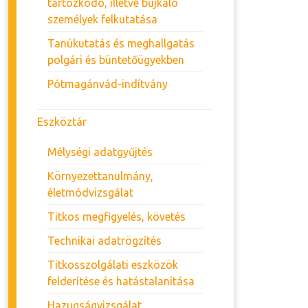
tartózkodó, illetve bujkáló
személyek felkutatása
Tanúkutatás és meghallgatás
polgári és büntetőügyekben
Pótmagánvád-indítvány
Eszköztár
Mélységi adatgyűjtés
Környezettanulmány,
életmódvizsgálat
Titkos megfigyelés, követés
Technikai adatrögzítés
Titkosszolgálati eszközök
felderítése és hatástalanítása
Hazugságvizsgálat