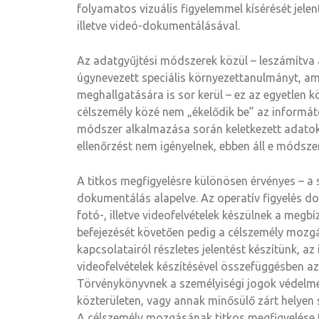
folyamatos vizuális figyelemmel kísérését jelen
illetve videó-dokumentálásával.
Az adatgyűjtési módszerek közül – leszámítva 
úgynevezett speciális környezettanulmányt, am
meghallgatására is sor kerül – ez az egyetle
célszemély közé nem „ékelődik be” az informát
módszer alkalmazása során keletkezett adatoka
ellenőrzést nem igényelnek, ebben áll e módszer
A titkos megfigyelésre különösen érvényes – a 
dokumentálás alapelve. Az operatív figyelés d
fotó-, illetve videofelvételek készülnek a megbí
befejezését követően pedig a célszemély mozgásá
kapcsolatairól részletes jelentést készítünk, az
videofelvételek készítésével összefüggésben azo
Törvénykönyvnek a személyiségi jogok védelmér
közterületen, vagy annak minősülő zárt helyen
A célszemély mozgásának titkos megfigyelés