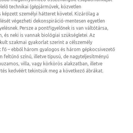
lelő technikai (gépjárművek, közvetlen
képzett személyi hátteret követel. Kizárólag a
elését végezheti dekonspiráció-mentesen egyetlen
lésnek. Persze a pontfigyelőnek is van váltótársa,
, és neki is vannak biológiai szükségletei. Az
akult szakmai gyakorlat szerint a célszemély
t fő – ebből három gyalogos és három gépkocsivezető
feltűnő színű, illetve típusú, de nagyteljesítményű
uzamos, villa, vagy körkörös alakzatban, illetve
rtés kedvéért tekintsük meg a következő ábrákat.