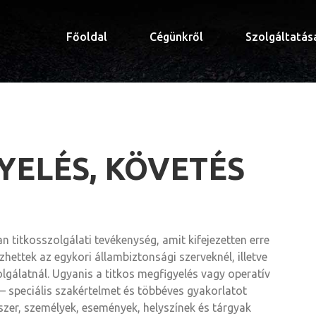
Főoldal
Cégünkről
Szolgáltatás
YELÉS, KÖVETÉS
n titkosszolgálati tevékenység, amit kifejezetten erre
ezhettek az egykori állambiztonsági szerveknél, illetve
gálatnál. Ugyanis a titkos megfigyelés vagy operatív
– speciális szakértelmet és többéves gyakorlatot
szer, személyek, események, helyszínek és tárgyak