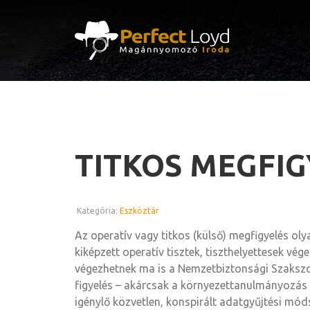
TITKOS MEGFIG
Kategória:
Eszköztár
Az operatív vagy titkos (külső) megfigyelés olya
kiképzett operatív tisztek, tiszthelyettesek vég
végezhetnek ma is a Nemzetbiztonsági Szakszol
figyelés – akárcsak a környezettanulmányozás 
igénylő közvetlen, konspirált adatgyűjtési mód