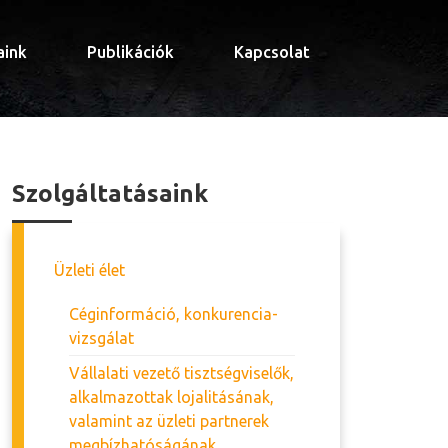
aink
Publikációk
Kapcsolat
Szolgáltatásaink
Üzleti élet
Céginformáció, konkurencia-
vizsgálat
Vállalati vezető tisztségviselők,
alkalmazottak lojalitásának,
valamint az üzleti partnerek
megbízhatóságának