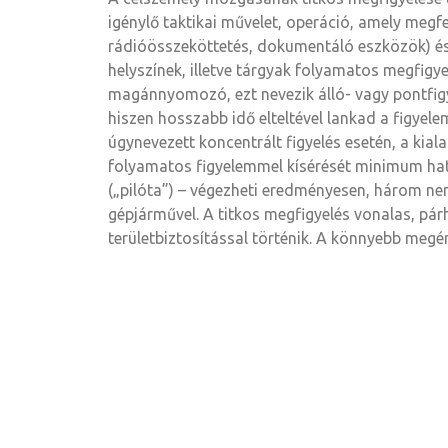
igénylő taktikai művelet, operáció, amely megfe
rádióösszeköttetés, dokumentáló eszközök) és 
helyszínek, illetve tárgyak folyamatos megfigy
magánnyomozó, ezt nevezik álló- vagy pontfigye
hiszen hosszabb idő elteltével lankad a figyelem
úgynevezett koncentrált figyelés esetén, a kial
folyamatos figyelemmel kísérését minimum ha
(„pilóta”) – végezheti eredményesen, három nem 
gépjárművel. A titkos megfigyelés vonalas, párh
területbiztosítással történik. A könnyebb megé