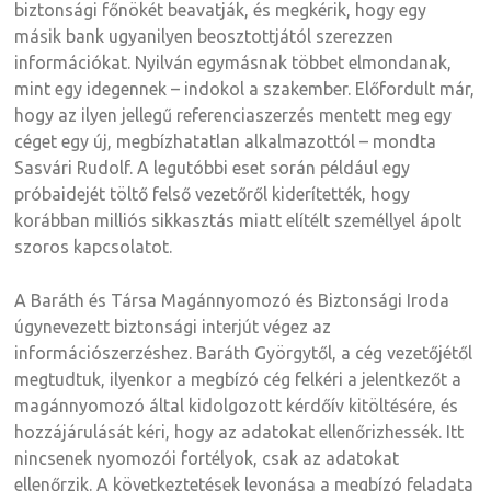
biztonsági főnökét beavatják, és megkérik, hogy egy
másik bank ugyanilyen beosztottjától szerezzen
információkat. Nyilván egymásnak többet elmondanak,
mint egy idegennek – indokol a szakember. Előfordult már,
hogy az ilyen jellegű referenciaszerzés mentett meg egy
céget egy új, megbízhatatlan alkalmazottól – mondta
Sasvári Rudolf. A legutóbbi eset során például egy
próbaidejét töltő felső vezetőről kiderítették, hogy
korábban milliós sikkasztás miatt elítélt személlyel ápolt
szoros kapcsolatot.
A Baráth és Társa Magánnyomozó és Biztonsági Iroda
úgynevezett biztonsági interjút végez az
információszerzéshez. Baráth Györgytől, a cég vezetőjétől
megtudtuk, ilyenkor a megbízó cég felkéri a jelentkezőt a
magánnyomozó által kidolgozott kérdőív kitöltésére, és
hozzájárulását kéri, hogy az adatokat ellenőrizhessék. Itt
nincsenek nyomozói fortélyok, csak az adatokat
ellenőrzik. A következtetések levonása a megbízó feladata