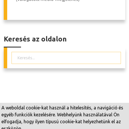
Keresés az oldalon
A weboldal cookie-kat használ a hitelesítés, a navigáció és
egyéb funkciók kezelésére. Webhelyünk használatával Ön
Copyright © 2026 Perfect Loyd Magánnyomozó Iroda.
elfogadja, hogy ilyen típusú cookie-kat helyezhetünk el az
Joomla templates
powered by Sparky.
eszközön.