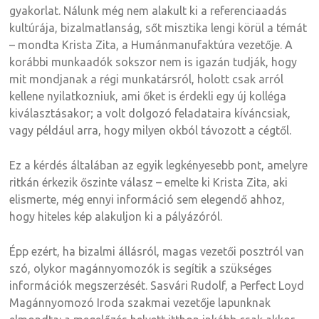
gyakorlat. Nálunk még nem alakult ki a referenciaadás
kultúrája, bizalmatlanság, sőt misztika lengi körül a témát
– mondta Krista Zita, a Humánmanufaktúra vezetője. A
korábbi munkaadók sokszor nem is igazán tudják, hogy
mit mondjanak a régi munkatársról, holott csak arról
kellene nyilatkozniuk, ami őket is érdekli egy új kolléga
kiválasztásakor; a volt dolgozó feladataira kíváncsiak,
vagy például arra, hogy milyen okból távozott a cégtől.
Ez a kérdés általában az egyik legkényesebb pont, amelyre
ritkán érkezik őszinte válasz – emelte ki Krista Zita, aki
elismerte, még ennyi információ sem elegendő ahhoz,
hogy hiteles kép alakuljon ki a pályázóról.
Épp ezért, ha bizalmi állásról, magas vezetői posztról van
szó, olykor magánnyomozók is segítik a szükséges
információk megszerzését. Sasvári Rudolf, a Perfect Loyd
Magánnyomozó Iroda szakmai vezetője lapunknak