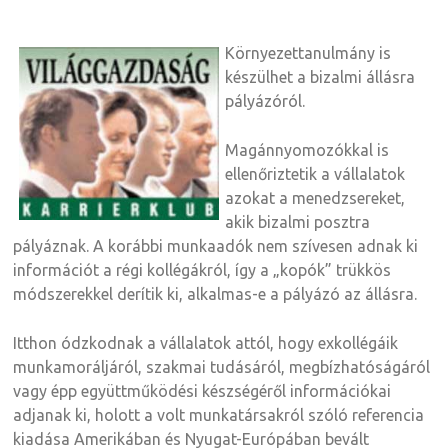
Környezettanulmány is
készülhet a bizalmi állásra
pályázóról.
Magánnyomozókkal is
ellenőriztetik a vállalatok
azokat a menedzsereket,
akik bizalmi posztra
pályáznak. A korábbi munkaadók nem szívesen adnak ki
információt a régi kollégákról, így a „kopók” trükkös
módszerekkel derítik ki, alkalmas-e a pályázó az állásra.
Itthon ódzkodnak a vállalatok attól, hogy exkollégáik
munkamoráljáról, szakmai tudásáról, megbízhatóságáról
vagy épp együttműködési készségéről információkai
adjanak ki, holott a volt munkatársakról szóló referencia
kiadása Amerikában és Nyugat-Európában bevált