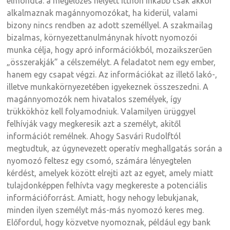
elmondta: a megelőzés helyett itthon inkább csak akkor
alkalmaznak magánnyomozókat, ha kiderül, valami
bizony nincs rendben az adott személlyel. A szakmailag
bizalmas, környezettanulmánynak hívott nyomozói
munka célja, hogy apró információkból, mozaikszerűen
„összerakják” a célszemélyt. A feladatot nem egy ember,
hanem egy csapat végzi. Az információkat az illető lakó-,
illetve munkakörnyezetében igyekeznek összeszedni. A
magánnyomozók nem hivatalos személyek, így
trükkökhöz kell folyamodniuk. Valamilyen ürüggyel
felhívják vagy megkeresik azt a személyt, akitől
információt remélnek. Ahogy Sasvári Rudolftól
megtudtuk, az úgynevezett operatív meghallgatás során a
nyomozó feltesz egy csomó, számára lényegtelen
kérdést, amelyek között elrejti azt az egyet, amely miatt
tulajdonképpen felhívta vagy megkereste a potenciális
információforrást. Amiatt, hogy nehogy lebukjanak,
minden ilyen személyt más-más nyomozó keres meg.
Előfordul, hogy közvetve nyomoznak, például egy bank