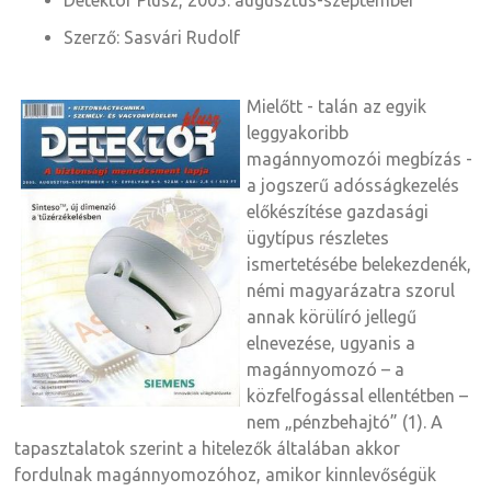
Szerző: Sasvári Rudolf
Mielőtt - talán az egyik
leggyakoribb
magánnyomozói megbízás -
a jogszerű adósságkezelés
előkészítése gazdasági
ügytípus részletes
ismertetésébe belekezdenék,
némi magyarázatra szorul
annak körülíró jellegű
elnevezése, ugyanis a
magánnyomozó – a
közfelfogással ellentétben –
nem „pénzbehajtó” (1). A
tapasztalatok szerint a hitelezők általában akkor
fordulnak magánnyomozóhoz, amikor kinnlevőségük