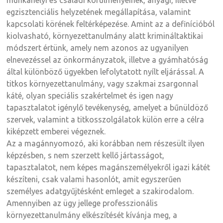
egzisztenciális helyzetének megállapítása, valamint
kapcsolati körének feltérképezése. Amint az a definícióból
kiolvasható, környezettanulmány alatt krimináltaktikai
módszert értünk, amely nem azonos az ugyanilyen
elnevezéssel az önkormányzatok, illetve a gyámhatóság
által különböző ügyekben lefolytatott nyílt eljárással. A
titkos környezettanulmány, vagy szakmai zsargonnal
káté, olyan speciális szakértelmet és igen nagy
tapasztalatot igénylő tevékenység, amelyet a bűnüldöző
szervek, valamint a titkosszolgálatok külön erre a célra
kiképzett emberei végeznek.
Az a magánnyomozó, aki korábban nem részesült ilyen
képzésben, s nem szerzett kellő jártasságot,
tapasztalatot, nem képes magánszemélyekről igazi kátét
készíteni, csak valami hasonlót, amit egyszerűen
személyes adatgyűjtésként emleget a szakirodalom.
Amennyiben az ügy jellege professzionális
környezettanulmány elkészítését kívánja meg, a