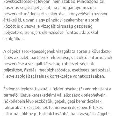
következtetéseket levonni nem szabad. Mindazonáltal
hasznos segítséget jelent, ha a magánnyomozó a
beszerzett mérlegeket szakértővel, könyvelővel közösen
értékeli ki, ugyanis egy pénzügyi szakember a sorok
között is olvasva, a vizsgált társaság gazdasági
helyzetére, trendjére elemzésével fontos adatokkal
szolgálhat.
A cégek fizetőképességének vizsgálata során a következő
lépés az üzleti partnerek felderítése, s azoktól információk
beszerzése a vizsgált társaság kötelezettségeink
teljesítése, fizetési megbízhatósága, esetleges tartozásai,
illetve szolgáltatásainak korrektsége vonatkozásában.
Érdemes leplezett vizuális felderítéseket (3) végrehajtani a
termelő, illetve kereskedelmi vállalkozások telephelyein,
fióktelepein lévő eszközök, gépek, gépi berendezések,
raktárak árukészletének felmérése érdekében. Értékes
információkhoz juthatunk továbbá, ha a vizsgált céggel –