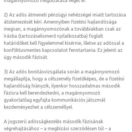
magánnyomozó megbízatása véget ér.
2) Az adós átmeneti pénzügyi nehézségei miatt tartozása
átütemezését kéri. Amennyiben fizetési hajlandósága
megvan, a magánnyomozónak a továbbiakban csak az
írásba (tartozáselismerő nyilatkozatba) foglalt
határidőket kell figyelemmel kísérnie, illetve az adóssal a
konfliktusmentes kapcsolatot fenntartania. Ez jelenti az
ügy második fázisát.
3) Az adós bonitásvizsgálata során a magánnyomozó
megállapítja, hogy a célszemély fizetőképes, de a fizetési
hajlandóság hiányzik, ilyenkor hosszadalmas második
fázisra kell berendezkedni, a magánnyomozó
gyakorlatilag egyfajta kommunikációs játszmát
kezdeményezhet a célszeméllyel.
A jogszerű adósságkezelés második fázisának
végrehajtásához – a megbízási szerződésen túl – a