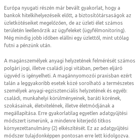
Európa nyugati részén már bevált gyakorlat, hogy a
bankok hitelkihelyezéseik előtt, a biztosítótársaságok az
üzletkötéseiket megelőzően, de az üzleti élet számos
területén leellenőrzik az ügyfeleket (ügyfélmonitoring).
Még mindig jobb időben elállni egy üzlettől, mint utólag
futni a pénzünk után.
A magánszemélyek anyagi helyzetének felmérését számos
polgári jogi, illetve családi jogi vitában, perben eljáró
ügyvéd is igényelheti. A magánnyomozói praxisban ezért
talán a leggyakoribb esetek közé sorolható a természetes
személyek anyagi-egzisztenciális helyzetének és egyéb:
családi, munkahelyi körülményeinek, baráti körének,
szokásainak, életvitelének, illetve életmódjának a
megállapítása. Erre gyakorlatilag egyetlen adatgyűjtési
módszert ismerünk, a mindenre kiterjedő titkos
környezettanulmány (2) elkészítését. Ez az adatgyűjtési
módszer tulajdonképpen pontosan erre lett kidolgozva.