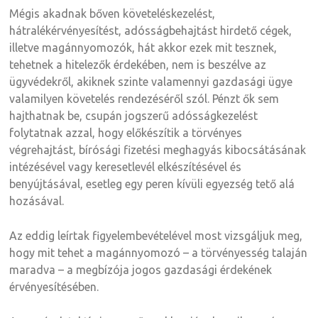
Mégis akadnak bőven követeléskezelést,
hátralékérvényesítést, adósságbehajtást hirdető cégek,
illetve magánnyomozók, hát akkor ezek mit tesznek,
tehetnek a hitelezők érdekében, nem is beszélve az
ügyvédekről, akiknek szinte valamennyi gazdasági ügye
valamilyen követelés rendezéséről szól. Pénzt ők sem
hajthatnak be, csupán jogszerű adósságkezelést
folytatnak azzal, hogy előkészítik a törvényes
végrehajtást, bírósági fizetési meghagyás kibocsátásának
intézésével vagy keresetlevél elkészítésével és
benyújtásával, esetleg egy peren kívüli egyezség tető alá
hozásával.
Az eddig leírtak figyelembevételével most vizsgáljuk meg,
hogy mit tehet a magánnyomozó – a törvényesség talaján
maradva – a megbízója jogos gazdasági érdekének
érvényesítésében.