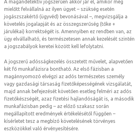
A magándetektív jogszerűen akkor jár el, amikor még
mielőtt felvállalná az ilyen ügyet – szükség esetén
jogászszakértő (ügyvéd) bevonásával –, megvizsgálja a
követelés jogalapját és az összegszerűség (tőke +
járulékai) korrektségét is. Amennyiben ez rendben van, az
ügy elvállalható, és természetesen annak kezelését szintén
a jogszabályok keretei között kell lefolytatni.
A jogszerű adósságkezelés összetett művelet, alapvetően
két fő munkafázisra bontható. Az első fázisban a
magánnyomozó elvégzi az adós természetes személy
vagy gazdasági társaság fizetőképességének vizsgálatát,
majd annak befejezését követően esetleg felméri az adós
fizetőkészségét, azaz fizetési hajlandóságát is, a második
munkafázisban pedig – az előző szakasz során
megállapított eredmények értékelésétől függően –
kísérletet tesz a megbízó követelésének törvényes
eszközökkel való érvényesítésére.