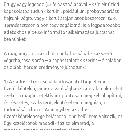
ürügy vagy legenda (4) felhasználásával – színlelt üzleti
kapcsolatba tudunk kerülni, például ún. próbavásárlást
hajtunk végre, vagy sikerül árajánlatot beszerezni tőle.
Természetesen a bonitásvizsgálatnál is a legpontosabb
adatokhoz a belső informátor alkalmazása juttathat
bennünket.
A magánnyomozás első munkafázisának szakszerű
végrehajtása során – a tapasztalatok szerint – általában
az alábbi három eredményre juthatunk:
1) Az adós – fizetési hajlandóságától függetlenül –
fizetésképtelen, ennek a valóságban számtalan oka lehet,
ezeket a magándetektívnek pontosan meg kell állapítani,
és részletes, szakszerű jelentésében a megbízója
tudomására hozni. Amennyiben az adós
fizetésképtelensége belátható időn belül nem változik, az
ügy kezelésének második fázisa elmarad, a