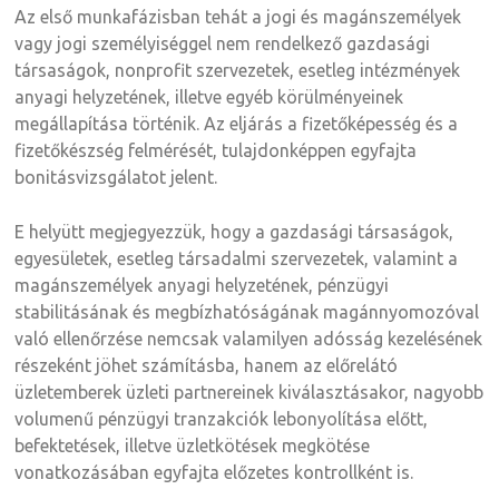
Az első munkafázisban tehát a jogi és magánszemélyek
vagy jogi személyiséggel nem rendelkező gazdasági
társaságok, nonprofit szervezetek, esetleg intézmények
anyagi helyzetének, illetve egyéb körülményeinek
megállapítása történik. Az eljárás a fizetőképesség és a
fizetőkészség felmérését, tulajdonképpen egyfajta
bonitásvizsgálatot jelent.
E helyütt megjegyezzük, hogy a gazdasági társaságok,
egyesületek, esetleg társadalmi szervezetek, valamint a
magánszemélyek anyagi helyzetének, pénzügyi
stabilitásának és megbízhatóságának magánnyomozóval
való ellenőrzése nemcsak valamilyen adósság kezelésének
részeként jöhet számításba, hanem az előrelátó
üzletemberek üzleti partnereinek kiválasztásakor, nagyobb
volumenű pénzügyi tranzakciók lebonyolítása előtt,
befektetések, illetve üzletkötések megkötése
vonatkozásában egyfajta előzetes kontrollként is.