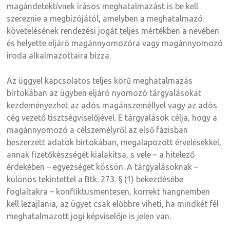
magándetektívnek írásos meghatalmazást is be kell
szereznie a megbízójától, amelyben a meghatalmazó
követelésének rendezési jogát teljes mértékben a nevében
és helyette eljáró magánnyomozóra vagy magánnyomozó
iroda alkalmazottaira bízza.
Az üggyel kapcsolatos teljes körű meghatalmazás
birtokában az ügyben eljáró nyomozó tárgyalásokat
kezdeményezhet az adós magánszeméllyel vagy az adós
cég vezető tisztségviselőjével. E tárgyalások célja, hogy a
magánnyomozó a célszemélyről az első fázisban
beszerzett adatok birtokában, megalapozott érvelésekkel,
annak fizetőkészségét kialakítsa, s vele – a hitelező
érdekében – egyezséget kössön. A tárgyalásoknak –
különös tekintettel a Btk. 273. § (1) bekezdésébe
foglaltakra – konfliktusmentesen, korrekt hangnemben
kell lezajlania, az ügyet csak előbbre viheti, ha mindkét fél
meghatalmazott jogi képviselője is jelen van.