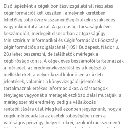
Első lépésként a cégek bonitásvizsgálatánál részletes
céginformációt kell készíteni, amelynek keretében
lehetőleg több évre visszamenőleg értékelni szükséges
vagyonkimutatásaikat. A gazdasági társaságok éves
beszámolóit, mérlegeit elsősorban az Igazságügyi
Minisztérium Informatikai és Céginformációs Főosztály
céginformációs szolgálatánál (1051 Budapest, Nádor u.
28.) lehet beszerezni, de találhatók mérlegek a
cégbíróságokon is. A cégek éves beszámolói tartalmazzák
a mérleget, az eredménylevezetést és a kiegészítő
mellékleteket, amelyek közül különösen az üzleti
jelentések, valamint a könyvvizsgálói jelentések
tartalmaznak értékes információkat. A társaságok
tényleges vagyonát a mérlegek eszközoldalai mutatják, a
mérleg szerinti eredmény pedig a vállalkozás
rentabilitására utal. Meg kell azonban jegyeznünk, hogy a
cégek mérlegadatai az esetek többségében nem a
valóságos pénzügyi helyzet tükrei, azokból messzemenő