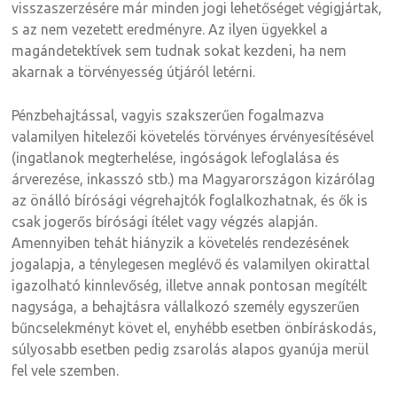
visszaszerzésére már minden jogi lehetőséget végigjártak,
s az nem vezetett eredményre. Az ilyen ügyekkel a
magándetektívek sem tudnak sokat kezdeni, ha nem
akarnak a törvényesség útjáról letérni.
Pénzbehajtással, vagyis szakszerűen fogalmazva
valamilyen hitelezői követelés törvényes érvényesítésével
(ingatlanok megterhelése, ingóságok lefoglalása és
árverezése, inkasszó stb.) ma Magyarországon kizárólag
az önálló bírósági végrehajtók foglalkozhatnak, és ők is
csak jogerős bírósági ítélet vagy végzés alapján.
Amennyiben tehát hiányzik a követelés rendezésének
jogalapja, a ténylegesen meglévő és valamilyen okirattal
igazolható kinnlevőség, illetve annak pontosan megítélt
nagysága, a behajtásra vállalkozó személy egyszerűen
bűncselekményt követ el, enyhébb esetben önbíráskodás,
súlyosabb esetben pedig zsarolás alapos gyanúja merül
fel vele szemben.