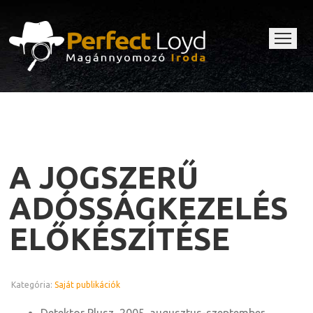
A JOGSZERŰ
ADÓSSÁGKEZELÉS
ELŐKÉSZÍTÉSE
Kategória:
Saját publikációk
Detektor Plusz, 2005. augusztus-szeptember