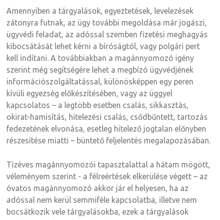
Amennyiben a tárgyalások, egyeztetések, levelezések
zátonyra futnak, az ügy további megoldása már jogászi,
ügyvédi feladat, az adóssal szemben fizetési meghagyás
kibocsátását lehet kérni a bíróságtól, vagy polgári pert
kell indítani. A továbbiakban a magánnyomozó igény
szerint még segítségére lehet a megbízó ügyvédjének
információszolgáltatással, különösképpen egy peren
kívüli egyezség előkészítésében, vagy az üggyel
kapcsolatos – a legtöbb esetben csalás, sikkasztás,
okirat-hamisítás, hitelezési csalás, csődbűntett, tartozás
fedezetének elvonása, esetleg hitelező jogtalan előnyben
részesítése miatti – büntető feljelentés megalapozásában.
Tízéves magánnyomozói tapasztalattal a hátam mögött,
véleményem szerint - a félreértések elkerülése végett – az
óvatos magánnyomozó akkor jár el helyesen, ha az
adóssal nem kerül semmiféle kapcsolatba, illetve nem
bocsátkozik vele tárgyalásokba, ezek a tárgyalások