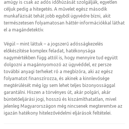
amúgy is csak az adós időhúzását szolgálják, egyetlen
céljuk pedig a hitegetés. A művelet egész második
munkafázisát tehát jobb egyből ügyvédre bízni, akit
természetesen folyamatosan háttér-információkkal láthat
el a magándetektív.
Végül – mint láttuk – a jogszerű adósságkezelés
előkészítése komplex feladat, hatékonysága
nagymértékben függ attól is, hogy mennyire tud együtt
dolgozni a magánnyomozó az ügyvéddel, ez persze
további anyagi terheket ró a megbízóra, aki az egész
folyamatot finanszírozza, és akinek a kinnlevősége
megtérülését még így sem lehet teljes bizonyossággal
garantálni. Hiszen a törvényes út, akár polgári, akár
büntetőeljárási jogi, hosszú és kiszámíthatatlan, mivel
jelenleg Magyarországon még nincsenek megteremtve az
igazán hatékony hitelezővédelmi eljárások feltételei.