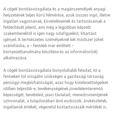
A cégek bonitásvizsgálata és a magánszemélyek anyagi
helyzetének teljes körű felmérése, azok összes ingó, illetve
ingatlan vagyonának, követeléseinek és tartozásainak a
felderítését jelenti, ami még a legjobban képzett
szakemberektől is igen nagy odafigyelést, kitartást
igényel. A természetes személyeknél két módszer jöhet
számításba, a – fentebb már említett –
környezettanulmány készítése és az informátor(ok)
alkalmazása.
A cégek bonitásvizsgálata bonyolultabb feladat, itt a
fentieken túl vizsgálni szükséges a gazdasági társaság
pénzügyi megbízhatóságát, azaz hogy kötelezettségeiket
időben teljesítik-e, tevékenységének jövedelemteremtő
képességét, bevételeit, piaci távlatait, menedzsmentjének
színvonalát, a tulajdonában lévő eszközök, árukészletek,
ingatlanok értékét, végezetül köztartozásaik mértékét is.