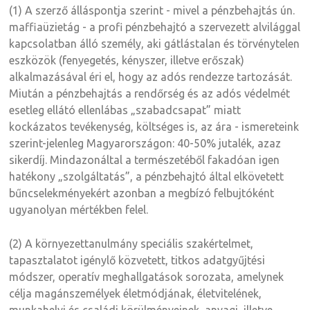
(1) A szerző álláspontja szerint - mivel a pénzbehajtás ún.
maffiaüzietág - a profi pénzbehajtó a szervezett alvilággal
kapcsolatban álló személy, aki gátlástalan és törvénytelen
eszközök (fenyegetés, kényszer, illetve erőszak)
alkalmazásával éri el, hogy az adós rendezze tartozását.
Miután a pénzbehajtás a rendőrség és az adós védelmét
esetleg ellátó ellenlábas „szabadcsapat” miatt
kockázatos tevékenység, költséges is, az ára - ismereteink
szerint-jelenleg Magyarországon: 40-50% jutalék, azaz
sikerdíj. Mindazonáltal a természetéből fakadóan igen
hatékony „szolgáltatás”, a pénzbehajtó által elkövetett
bűncselekményekért azonban a megbízó felbujtóként
ugyanolyan mértékben felel.
(2) A környezettanulmány speciális szakértelmet,
tapasztalatot igénylő közvetett, titkos adatgyűjtési
módszer, operatív meghallgatások sorozata, amelynek
célja magánszemélyek életmódjának, életvitelének,
munkahelyi és családi körülményeinek, anyagi, illetve