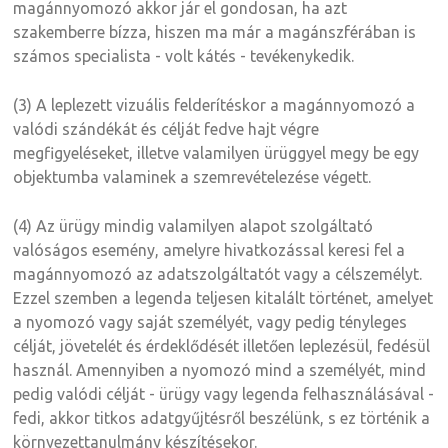
magánnyomozó akkor jár el gondosan, ha azt
szakemberre bízza, hiszen ma már a magánszférában is
számos specialista - volt kátés - tevékenykedik.
(3) A leplezett vizuális felderítéskor a magánnyomozó a
valódi szándékát és célját fedve hajt végre
megfigyeléseket, illetve valamilyen ürüggyel megy be egy
objektumba valaminek a szemrevételezése végett.
(4) Az ürügy mindig valamilyen alapot szolgáltató
valóságos esemény, amelyre hivatkozással keresi fel a
magánnyomozó az adatszolgáltatót vagy a célszemélyt.
Ezzel szemben a legenda teljesen kitalált történet, amelyet
a nyomozó vagy saját személyét, vagy pedig tényleges
célját, jövetelét és érdeklődését illetően leplezésül, fedésül
használ. Amennyiben a nyomozó mind a személyét, mind
pedig valódi célját - ürügy vagy legenda felhasználásával -
fedi, akkor titkos adatgyűjtésről beszélünk, s ez történik a
környezettanulmány készítésekor.